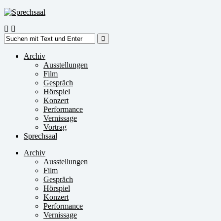
Zum
Inhalt
springen
Suche
nach:
Archiv
Ausstellungen
Film
Gespräch
Hörspiel
Konzert
Performance
Vernissage
Vortrag
Sprechsaal
Archiv
Ausstellungen
Film
Gespräch
Hörspiel
Konzert
Performance
Vernissage