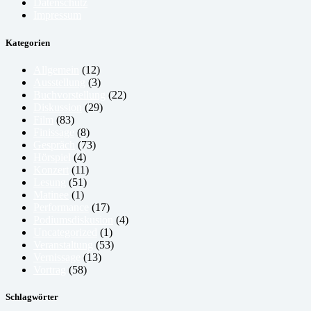
Datenschutz
Impressum
Kategorien
Allgemein
(12)
Ausstellung
(3)
Buchvorstellung
(22)
Diskussion
(29)
Film
(83)
Finissage
(8)
Gespräch
(73)
Hörspiel
(4)
Konzert
(11)
Lesung
(51)
Matinee
(1)
Performance
(17)
Podiumsdiskusion
(4)
Uncategorized
(1)
Veranstaltung
(53)
Vernissage
(13)
Vortrag
(58)
Schlagwörter