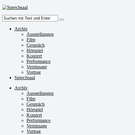
Zum
Inhalt
Suche
springen
nach:
Archiv
Ausstellungen
Film
Gespräch
Hörspiel
Konzert
Performance
Vernissage
Vortrag
Sprechsaal
Archiv
Ausstellungen
Film
Gespräch
Hörspiel
Konzert
Performance
Vernissage
Vortrag