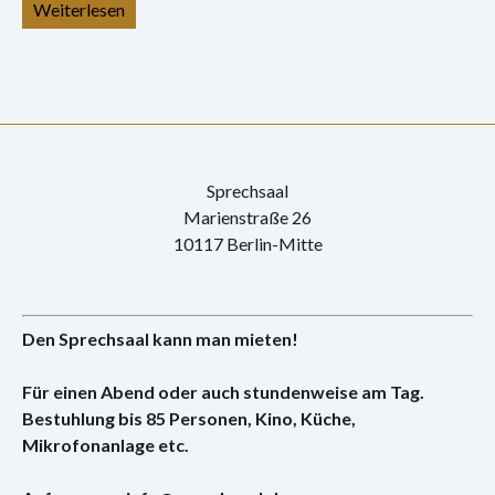
Konzert
Weiterlesen
Performance
Vernissage
Vortrag
Sprechsaal
Sprechsaal
Marienstraße 26
10117 Berlin-Mitte
Archiv
Ausstellungen
Den Sprechsaal kann man mieten!
Film
Für einen Abend oder auch stundenweise am Tag.
Gespräch
Bestuhlung bis 85 Personen, Kino, Küche,
Mikrofonanlage etc.
Hörspiel