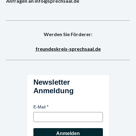
Anfragen an info@sprechsaal.de
Konzert
Performance
Vernissage
Werden Sie Förderer:
Vortrag
freundeskreis-sprechsaal.de
Sprechsaal
Newsletter
Anmeldung
E-Mail
Anmelden