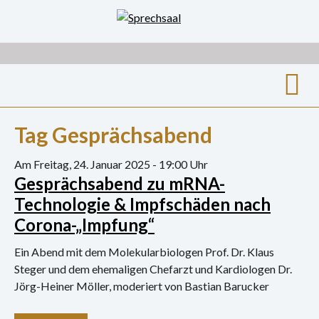
Zum
Inhalt
springen
Suche
Tag Gesprächsabend
nach:
Archiv
Am Freitag, 24. Januar 2025 - 19:00 Uhr
Gesprächsabend zu mRNA-
Ausstellungen
Technologie & Impfschäden nach
Corona-„Impfung“
Film
Ein Abend mit dem Molekularbiologen Prof. Dr. Klaus
Gespräch
Steger und dem ehemaligen Chefarzt und Kardiologen Dr.
Jörg-Heiner Möller, moderiert von Bastian Barucker
Hörspiel