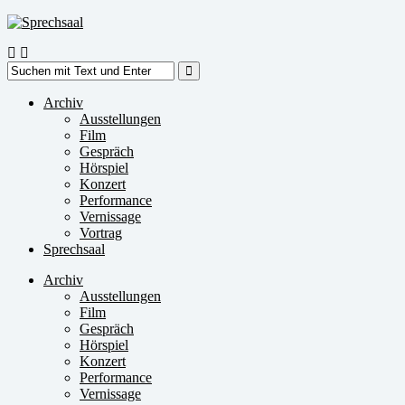
Zum
Inhalt
springen
Suche
nach:
Archiv
Ausstellungen
Film
Gespräch
Hörspiel
Konzert
Performance
Vernissage
Vortrag
Sprechsaal
Archiv
Ausstellungen
Film
Gespräch
Hörspiel
Konzert
Performance
Vernissage