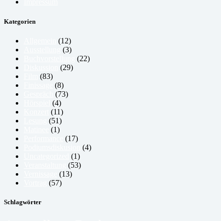
Impressum
Kategorien
Allgemein
(12)
Ausstellung
(3)
Buchvorstellung
(22)
Diskussion
(29)
Film
(83)
Finissage
(8)
Gespräch
(73)
Hörspiel
(4)
Konzert
(11)
Lesung
(51)
Matinee
(1)
Performance
(17)
Podiumsdiskusion
(4)
Uncategorized
(1)
Veranstaltung
(53)
Vernissage
(13)
Vortrag
(57)
Schlagwörter