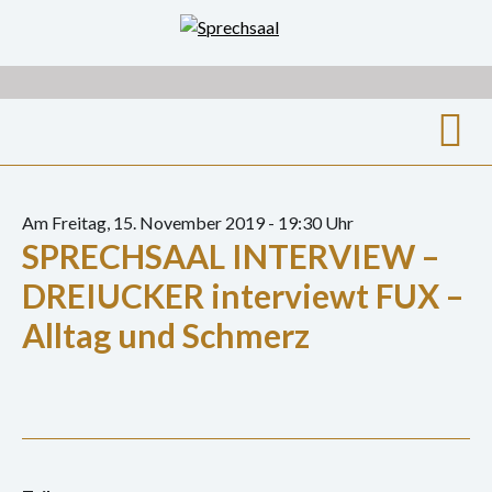
Zum
Inhalt
springen
Suche
nach:
Am Freitag, 15. November 2019 - 19:30 Uhr
SPRECHSAAL INTERVIEW –
Archiv
DREIUCKER interviewt FUX –
Ausstellungen
Alltag und Schmerz
Film
Gespräch
Hörspiel