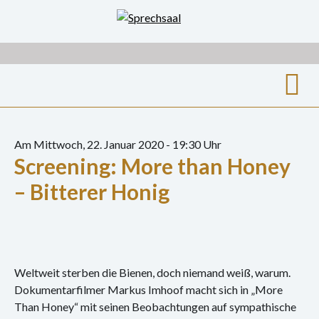
Zum
Inhalt
springen
Suche
nach:
Am Mittwoch, 22. Januar 2020 - 19:30 Uhr
Screening: More than Honey
Archiv
– Bitterer Honig
Ausstellungen
Film
Gespräch
Weltweit sterben die Bienen, doch niemand weiß, warum.
Dokumentarfilmer Markus Imhoof macht sich in „More
Hörspiel
Than Honey“ mit seinen Beobachtungen auf sympathische