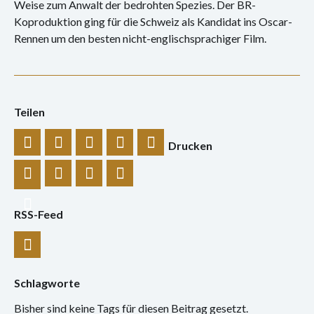
Konzert
Weise zum Anwalt der bedrohten Spezies. Der BR-
Koproduktion ging für die Schweiz als Kandidat ins Oscar-
Performance
Rennen um den besten nicht-englischsprachiger Film.
Vernissage
Vortrag
Teilen
Sprechsaal
Drucken
Archiv
Ausstellungen
RSS-Feed
Film
Gespräch
Schlagworte
Hörspiel
Bisher sind keine Tags für diesen Beitrag gesetzt.