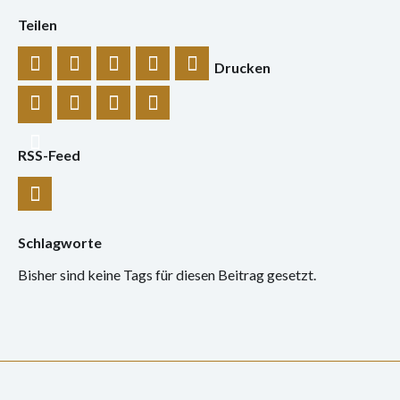
Konzert
Teilen
Performance
Drucken
Vernissage
Vortrag
RSS-Feed
Sprechsaal
Archiv
Schlagworte
Ausstellungen
Bisher sind keine Tags für diesen Beitrag gesetzt.
Film
Gespräch
Hörspiel