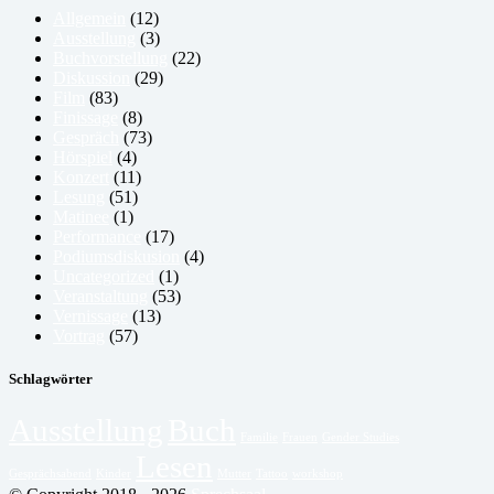
Allgemein
(12)
Ausstellung
(3)
Buchvorstellung
(22)
Diskussion
(29)
Film
(83)
Finissage
(8)
Gespräch
(73)
Hörspiel
(4)
Konzert
(11)
Lesung
(51)
Matinee
(1)
Performance
(17)
Podiumsdiskusion
(4)
Uncategorized
(1)
Veranstaltung
(53)
Vernissage
(13)
Vortrag
(57)
Schlagwörter
Ausstellung
Buch
Familie
Frauen
Gender Studies
Lesen
Gesprächsabend
Kinder
Mutter
Tattoo
workshop