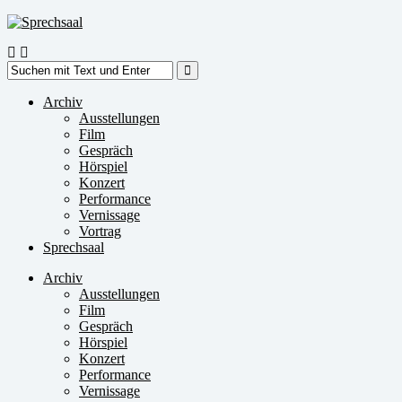
Zum
Inhalt
springen
Suche
nach:
Archiv
Ausstellungen
Film
Gespräch
Hörspiel
Konzert
Performance
Vernissage
Vortrag
Sprechsaal
Archiv
Ausstellungen
Film
Gespräch
Hörspiel
Konzert
Performance
Vernissage