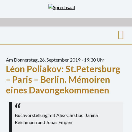
Zum
Inhalt
springen
Suche
nach:
Am Donnerstag, 26. September 2019 - 19:30 Uhr
Léon Poliakov: St.Petersburg
Archiv
– Paris – Berlin. Mémoiren
Ausstellungen
eines Davongekommenen
Film
Gespräch
Buchvorstellung mit Alex Carstiuc, Janina
Hörspiel
Reichmann und Jonas Empen