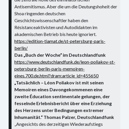
Konzert
Antisemitismus. Aber die um die Deutungshoheit der
Shoa ringenden deutschen
Performance
Geschichtswissenschaftler haben den
Résistanceaktivisten und Autodidakten im
Vernissage
akademischen Betrieb bis heute ignoriert.
Vortrag
https://edition-tiamat.de/st-petersburg-paris-
berlin/
Sprechsaal
Das „Buch der Woche“ im Deutschlandfunk
https://www.deutschlandfunk.de/leon-poliakov-st-
petersburg-berlin-paris-memoiren-
eines.700.de.html?dram:article_id=455650
„Tatsächlich – Léon Poliakov ist mit seinen
Memoiren eines Davongekommenen eine
zweite Éducation sentimentale gelungen, der
fesselnde Erlebnisbericht über eine Erziehung
des Herzens unter Bedingungen extremer
Inhumanität.“ Thomas Palzer, Deutschlandfunk
„Angesichts des derzeitigen Wiederaufstiegs