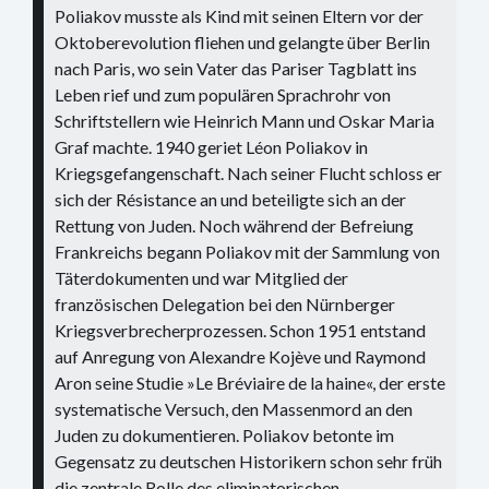
Konzert
Poliakov musste als Kind mit seinen Eltern vor der
Oktoberevolution fliehen und gelangte über Berlin
Performance
nach Paris, wo sein Vater das Pariser Tagblatt ins
Leben rief und zum populären Sprachrohr von
Vernissage
Schriftstellern wie Heinrich Mann und Oskar Maria
Graf machte. 1940 geriet Léon Poliakov in
Vortrag
Kriegsgefangenschaft. Nach seiner Flucht schloss er
sich der Résistance an und beteiligte sich an der
Sprechsaal
Rettung von Juden. Noch während der Befreiung
Archiv
Frankreichs begann Poliakov mit der Sammlung von
Täterdokumenten und war Mitglied der
Ausstellungen
französischen Delegation bei den Nürnberger
Kriegsverbrecherprozessen. Schon 1951 entstand
Film
auf Anregung von Alexandre Kojève und Raymond
Aron seine Studie »Le Bréviaire de la haine«, der erste
Gespräch
systematische Versuch, den Massenmord an den
Juden zu dokumentieren. Poliakov betonte im
Hörspiel
Gegensatz zu deutschen Historikern schon sehr früh
die zentrale Rolle des eliminatorischen