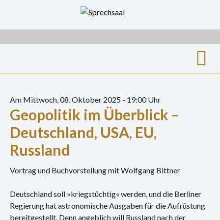
Zum
Inhalt
springen
Suche
nach:
Am Mittwoch, 08. Oktober 2025 - 19:00 Uhr
Geopolitik im Überblick –
Archiv
Deutschland, USA, EU,
Ausstellungen
Russland
Film
Vortrag und Buchvorstellung mit Wolfgang Bittner
Gespräch
Deutschland soll »kriegstüchtig« werden, und die Berliner
Hörspiel
Regierung hat astronomische Ausgaben für die Aufrüstung
bereitgestellt. Denn angeblich will Russland nach der