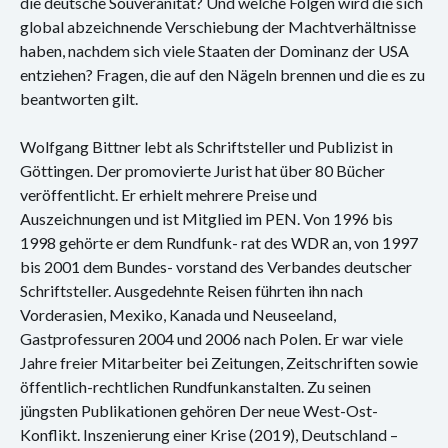
die deutsche Souveränität? Und welche Folgen wird die sich
Konzert
global abzeichnende Verschiebung der Machtverhältnisse
haben, nachdem sich viele Staaten der Dominanz der USA
Performance
entziehen? Fragen, die auf den Nägeln brennen und die es zu
Vernissage
beantworten gilt.
Vortrag
Wolfgang Bittner lebt als Schriftsteller und Publizist in
Göttingen. Der promovierte Jurist hat über 80 Bücher
Sprechsaal
veröffentlicht. Er erhielt mehrere Preise und
Auszeichnungen und ist Mitglied im PEN. Von 1996 bis
1998 gehörte er dem Rundfunk- rat des WDR an, von 1997
bis 2001 dem Bundes- vorstand des Verbandes deutscher
Schriftsteller. Ausgedehnte Reisen führten ihn nach
Vorderasien, Mexiko, Kanada und Neuseeland,
Gastprofessuren 2004 und 2006 nach Polen. Er war viele
Jahre freier Mitarbeiter bei Zeitungen, Zeitschriften sowie
öffentlich-rechtlichen Rundfunkanstalten. Zu seinen
jüngsten Publikationen gehören Der neue West-Ost-
Konflikt. Inszenierung einer Krise (2019), Deutschland –