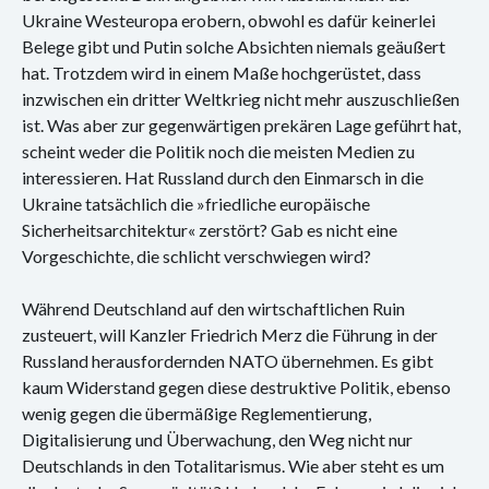
Konzert
Ukraine Westeuropa erobern, obwohl es dafür keinerlei
Belege gibt und Putin solche Absichten niemals geäußert
Performance
hat. Trotzdem wird in einem Maße hochgerüstet, dass
inzwischen ein dritter Weltkrieg nicht mehr auszuschließen
Vernissage
ist. Was aber zur gegenwärtigen prekären Lage geführt hat,
scheint weder die Politik noch die meisten Medien zu
Vortrag
interessieren. Hat Russland durch den Einmarsch in die
Sprechsaal
Ukraine tatsächlich die »friedliche europäische
Sicherheitsarchitektur« zerstört? Gab es nicht eine
Archiv
Vorgeschichte, die schlicht verschwiegen wird?
Ausstellungen
Während Deutschland auf den wirtschaftlichen Ruin
zusteuert, will Kanzler Friedrich Merz die Führung in der
Film
Russland herausfordernden NATO übernehmen. Es gibt
kaum Widerstand gegen diese destruktive Politik, ebenso
Gespräch
wenig gegen die übermäßige Reglementierung,
Digitalisierung und Überwachung, den Weg nicht nur
Hörspiel
Deutschlands in den Totalitarismus. Wie aber steht es um