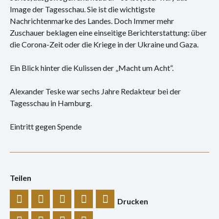
Konzert
Image der Tagesschau. Sie ist die wichtigste
Nachrichtenmarke des Landes. Doch Immer mehr
Performance
Zuschauer beklagen eine einseitige Berichterstattung: über
die Corona-Zeit oder die Kriege in der Ukraine und Gaza.
Vernissage
Ein Blick hinter die Kulissen der „Macht um Acht“.
Vortrag
Sprechsaal
Alexander Teske war sechs Jahre Redakteur bei der
Tagesschau in Hamburg.
Archiv
Eintritt gegen Spende
Ausstellungen
Film
Teilen
Gespräch
Hörspiel
Drucken