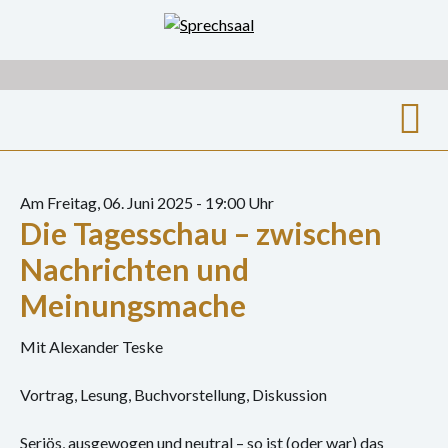
Zum
Inhalt
springen
Suche
nach:
Am Freitag, 06. Juni 2025 - 19:00 Uhr
Die Tagesschau – zwischen
Archiv
Nachrichten und
Ausstellungen
Meinungsmache
Film
Mit Alexander Teske
Gespräch
Vortrag, Lesung, Buchvorstellung, Diskussion
Hörspiel
Seriös, ausgewogen und neutral – so ist (oder war) das