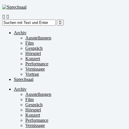
Zum
Inhalt
springen
Suche
nach:
Archiv
Ausstellungen
Film
Gespräch
Hörspiel
Konzert
Performance
Vernissage
Vortrag
Sprechsaal
Archiv
Ausstellungen
Film
Gespräch
Hörspiel
Konzert
Performance
Vernissage