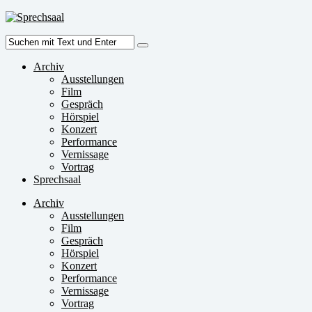
Zum
Inhalt
Suche
springen
nach:
Archiv
Ausstellungen
Film
Gespräch
Hörspiel
Konzert
Performance
Vernissage
Vortrag
Sprechsaal
Archiv
Ausstellungen
Film
Gespräch
Hörspiel
Konzert
Performance
Vernissage
Vortrag