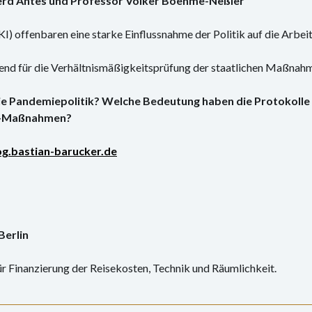
erd Antes und Professor Volker Boehme-Neßler
I) offenbaren eine starke Einflussnahme der Politik auf die Arbei
end für die Verhältnismäßigkeitsprüfung der staatlichen Maßnah
die Pandemiepolitik? Welche Bedeutung haben die Protokolle 
na-Maßnahmen?
og.bastian-barucker.de
Berlin
ür Finanzierung der Reisekosten, Technik und Räumlichkeit.