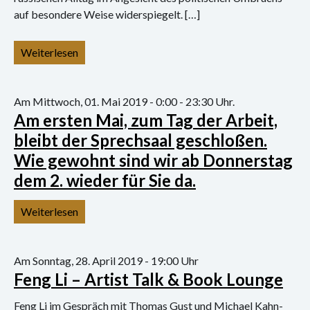
Konzert
auf besondere Weise widerspiegelt. […]
Performance
Weiterlesen
Vernissage
Vortrag
Am Mittwoch, 01. Mai 2019 - 0:00 - 23:30 Uhr.
Am ersten Mai, zum Tag der Arbeit,
Sprechsaal
bleibt der Sprechsaal geschloßen.
Wie gewohnt sind wir ab Donnerstag
Archiv
dem 2. wieder für Sie da.
Ausstellungen
Weiterlesen
Film
Gespräch
Am Sonntag, 28. April 2019 - 19:00 Uhr
Feng Li – Artist Talk & Book Lounge
Hörspiel
Feng Li im Gespräch mit Thomas Gust und Michael Kahn-