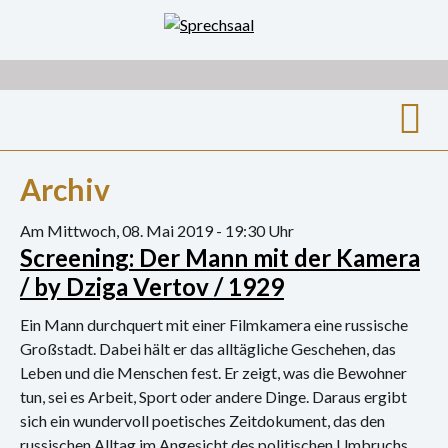
Zum
Inhalt
springen
Suche
Archiv
nach:
Archiv
Am Mittwoch, 08. Mai 2019 - 19:30 Uhr
Screening: Der Mann mit der Kamera
Ausstellungen
/ by Dziga Vertov / 1929
Film
Ein Mann durchquert mit einer Filmkamera eine russische
Großstadt. Dabei hält er das alltägliche Geschehen, das
Gespräch
Leben und die Menschen fest. Er zeigt, was die Bewohner
tun, sei es Arbeit, Sport oder andere Dinge. Daraus ergibt
Hörspiel
sich ein wundervoll poetisches Zeitdokument, das den
russischen Alltag im Angesicht des politischen Umbruchs