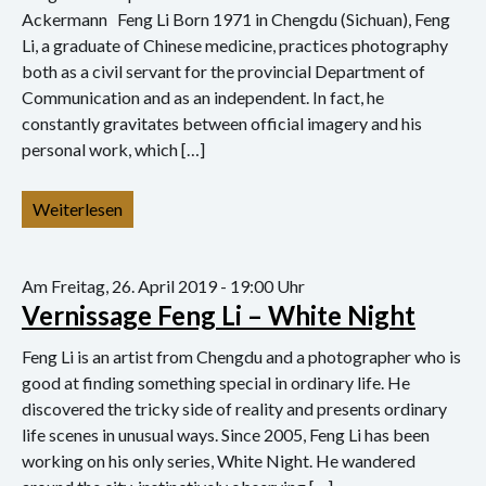
Konzert
Ackermann Feng Li Born 1971 in Chengdu (Sichuan), Feng
Li, a graduate of Chinese medicine, practices photography
Performance
both as a civil servant for the provincial Department of
Communication and as an independent. In fact, he
Vernissage
constantly gravitates between official imagery and his
personal work, which […]
Vortrag
Sprechsaal
Weiterlesen
Am Freitag, 26. April 2019 - 19:00 Uhr
Vernissage Feng Li – White Night
Feng Li is an artist from Chengdu and a photographer who is
good at finding something special in ordinary life. He
discovered the tricky side of reality and presents ordinary
life scenes in unusual ways. Since 2005, Feng Li has been
working on his only series, White Night. He wandered