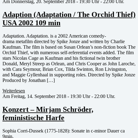
Am Donnerstag, 20. September 2018 - 19:30 Uhr - 22:00 Uhr.
Adaption (Adaptation / The Orchid Thief)
USA 2002 109 min
Adaptation. Adaptation. is a 2002 American comedy-
drama metafilm directed by Spike Jonze and written by Charlie
Kaufman. The film is based on Susan Orlean’s non-fiction book The
Orchid Thief, with numerous self-referential events added. The film
stars Nicolas Cage as Kaufman and his fictional twin brother
Donald, Meryl Streep as Orlean, and Chris Cooper as John Laroche,
with Cara Seymour, Brian Cox, Tilda Swinton, Ron Livingston,
and Maggie Gyllenhaal in supporting roles. Directed by Spike Jonze
Produced by Jonathan […]
Weiterlesen
Am Freitag, 14. September 2018 - 19:30 Uhr - 22:00 Uhr.
Konzert – Mirjam Schröder,
feministische Harfe
Sophia Corri-Dussek (1775-1828): Sonate in c-minor Dauer ca
9min,