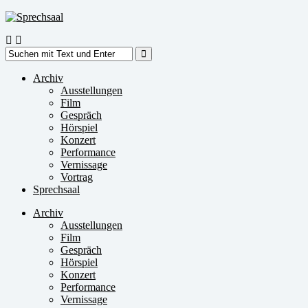
Zum
Inhalt
springen
Suche
nach:
Archiv
Ausstellungen
Film
Gespräch
Hörspiel
Konzert
Performance
Vernissage
Vortrag
Sprechsaal
Archiv
Ausstellungen
Film
Gespräch
Hörspiel
Konzert
Performance
Vernissage