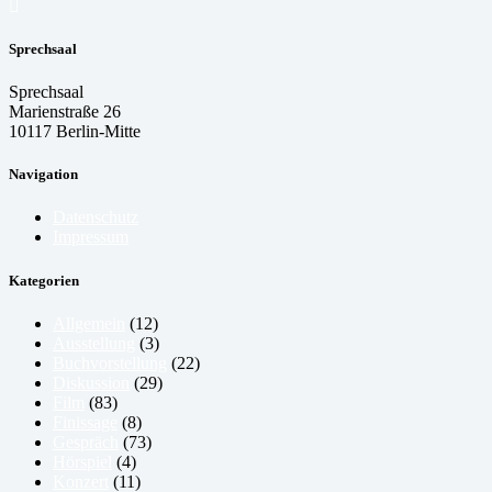
Sprechsaal
Sprechsaal
Marienstraße 26
10117 Berlin-Mitte
Navigation
Datenschutz
Impressum
Kategorien
Allgemein
(12)
Ausstellung
(3)
Buchvorstellung
(22)
Diskussion
(29)
Film
(83)
Finissage
(8)
Gespräch
(73)
Hörspiel
(4)
Konzert
(11)